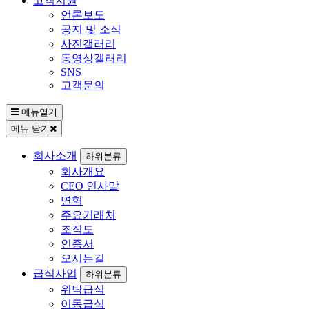
고객지원
언론보도
공지 및 소식
사진갤러리
동영상갤러리
SNS
고객문의
메뉴열기
메뉴 닫기
회사소개
하위분류
회사개요
CEO 인사말
연혁
주요거래처
조직도
인증서
오시는길
급식사업
하위분류
위탁급식
이동급식