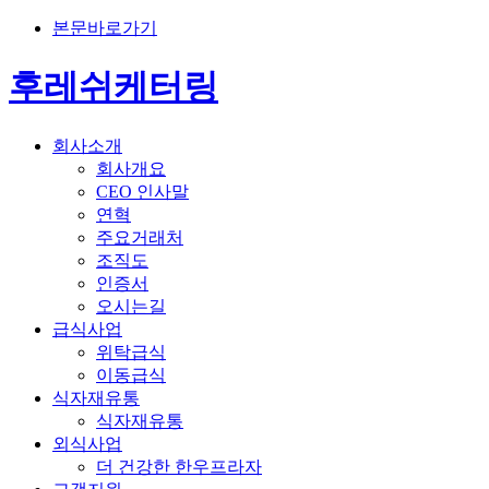
본문바로가기
후레쉬케터링
회사소개
회사개요
CEO 인사말
연혁
주요거래처
조직도
인증서
오시는길
급식사업
위탁급식
이동급식
식자재유통
식자재유통
외식사업
더 건강한 한우프라자