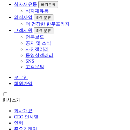
식자재유통
하위분류
식자재유통
외식사업
하위분류
더 건강한 한우프라자
고객지원
하위분류
언론보도
공지 및 소식
사진갤러리
동영상갤러리
SNS
고객문의
로그인
회원가입
회사소개
회사개요
CEO 인사말
연혁
주요거래처