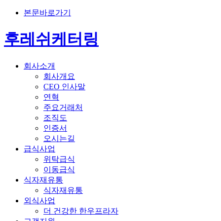
본문바로가기
후레쉬케터링
회사소개
회사개요
CEO 인사말
연혁
주요거래처
조직도
인증서
오시는길
급식사업
위탁급식
이동급식
식자재유통
식자재유통
외식사업
더 건강한 한우프라자