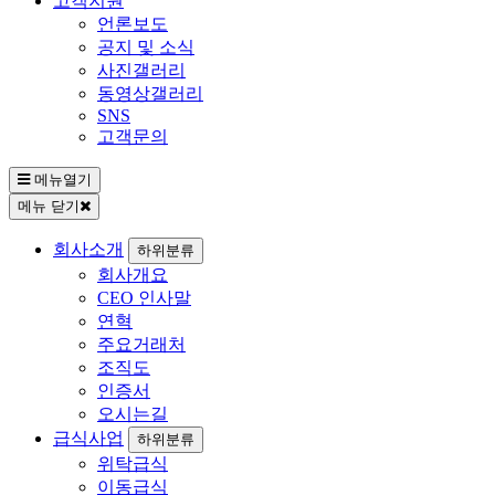
고객지원
언론보도
공지 및 소식
사진갤러리
동영상갤러리
SNS
고객문의
메뉴열기
메뉴 닫기
회사소개
하위분류
회사개요
CEO 인사말
연혁
주요거래처
조직도
인증서
오시는길
급식사업
하위분류
위탁급식
이동급식