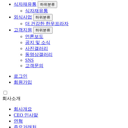
식자재유통
하위분류
식자재유통
외식사업
하위분류
더 건강한 한우프라자
고객지원
하위분류
언론보도
공지 및 소식
사진갤러리
동영상갤러리
SNS
고객문의
로그인
회원가입
회사소개
회사개요
CEO 인사말
연혁
주요거래처